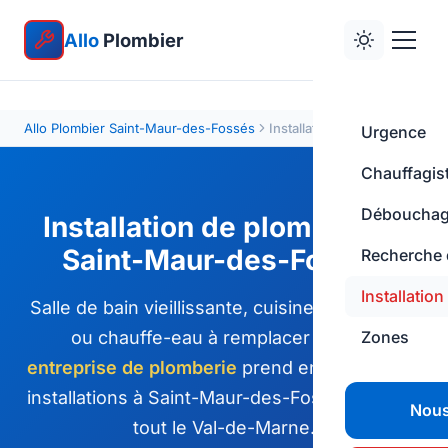
Allo
Plombier
Allo Plombier Saint-Maur-des-Fossés
Installation plomberie
Urgence
Chauffagis
Déboucha
Installation de plomberie à
Saint-Maur-des-Fossés
Recherche d
Installation
Salle de bain vieillissante, cuisine à raccorder
ou chauffe-eau à remplacer ? Notre
Zones
entreprise de plomberie
prend en charge vos
installations à Saint-Maur-des-Fossés et dans
Nous
tout le Val-de-Marne.