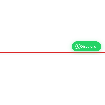
Discutons !
Allo
Plombier Saint-Maur-des-
Fossés
Dépannage & urgence plomberie 7j/7 à Saint-Maur-
des-Fossés