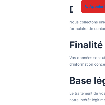
Données
📞 Appeler 
Nous collectons uni
formulaire de conta
Finalité
Vos données sont ut
d'information conce
Base lé
Le traitement de vo
notre intérêt légit