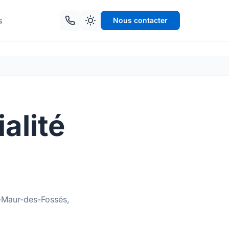
s
Nous contacter
alité
t-Maur-des-Fossés,