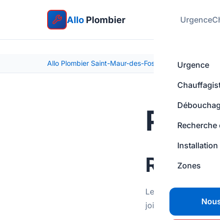
Allo
Plombier
Urgence
C
Allo Plombier Saint-Maur-des-Fossés
Politique de co
Urgence
Chauffagis
Déboucha
Polit
Recherche d
Installation
Respons
Zones
Le responsable du t
Nous
joignable à l'adress