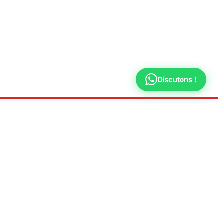
Discutons !
LÉGAL
TERVENTION
Mentions légales
Maur-des-Fossés
Politique de
confidentialité
le-le-Pont
il-sur-Marne
gny-sur-Marne