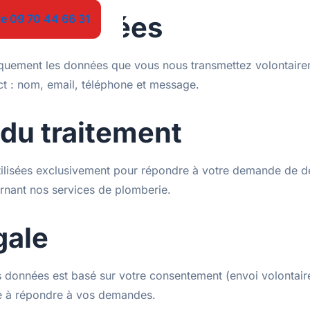
 collectées
le 09 70 44 66 31
quement les données que vous nous transmettez volontairem
ct : nom, email, téléphone et message.
 du traitement
ilisées exclusivement pour répondre à votre demande de d
rnant nos services de plomberie.
gale
s données est basé sur votre consentement (envoi volontaire
ime à répondre à vos demandes.