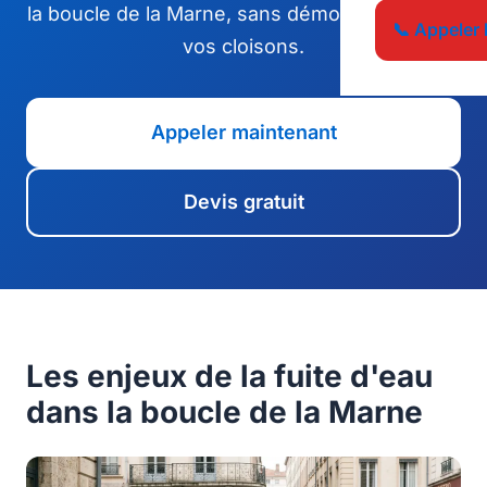
la boucle de la Marne, sans démolir vos sols ni
📞 Appeler 
vos cloisons.
Appeler maintenant
Devis gratuit
Les enjeux de la fuite d'eau
dans la boucle de la Marne