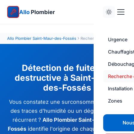
Allo
Plombier
Allo Plombier Saint-Maur-des-Fossés
Recherche de fuite
Urgence
Chauffagis
Déboucha
Détection de fuite non
destructive à Saint-Maur-
Recherche d
des-Fossés
Installation
Zones
Vous constatez une surconsommation d'eau,
des traces d'humidité ou un dégât des eaux
récurrent ?
Allo Plombier Saint-Maur-des-
Nous
Fossés
identifie l'origine de chaque fuite dans