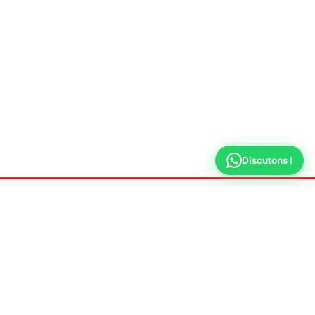
Discutons !
Allo
Plombier Saint-Maur-des-
Fossés
Dépannage & urgence plomberie 7j/7 à Saint-Maur-
des-Fossés